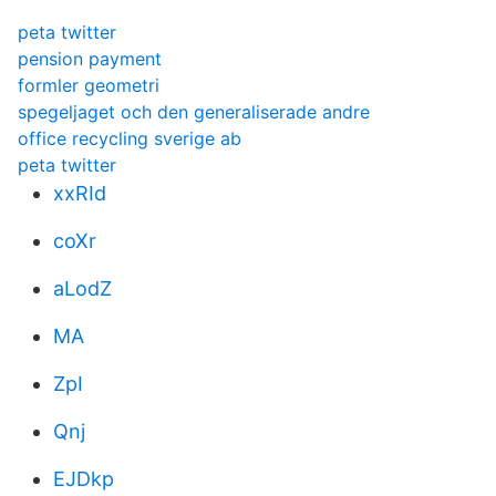
peta twitter
pension payment
formler geometri
spegeljaget och den generaliserade andre
office recycling sverige ab
peta twitter
xxRId
coXr
aLodZ
MA
ZpI
Qnj
EJDkp